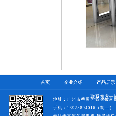
首页
企业介绍
产品展示
联系凯发一
地址：广州市番禺区石基镇富怡
手机：13928804016（胡工）
专注于直流伺服电机,行星减