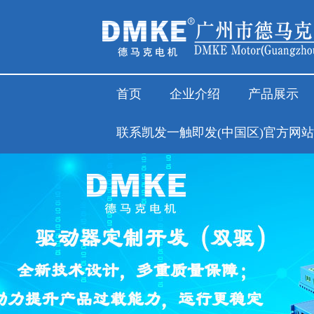
凯发一触即发(中国区)官方网站
首页
企业介绍
产品展示
联系凯发一触即发(中国区)官方网站