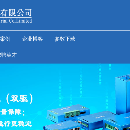
案例
企业博客
参数下载
诚聘英才