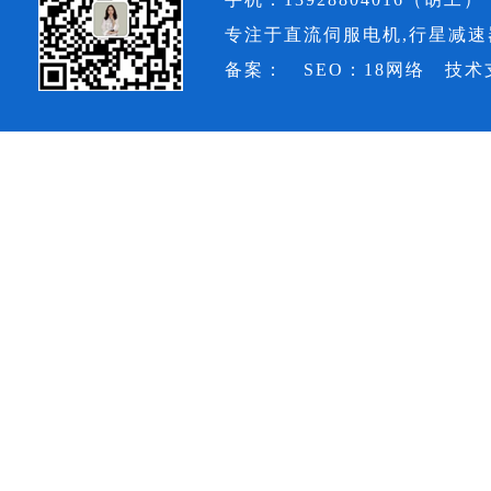
专注于直流伺服电机,行星减
备案： SEO：18网络 技