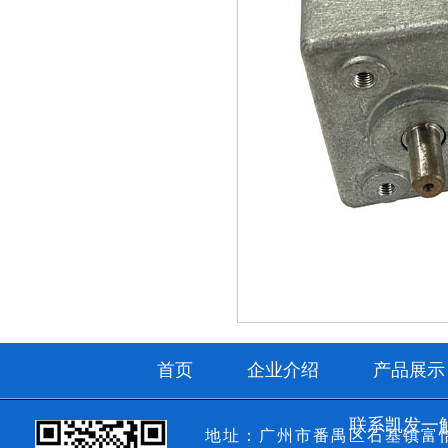
首页
企业介绍
产品展示
联系凯发一
地址：广州市番禺区石基镇富怡