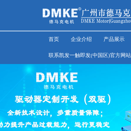
凯发一触即发(中国区)官方网站
首页
企业介绍
产品展示
联系凯发一触即发(中国区)官方网站